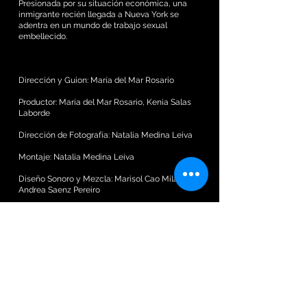
Presionada por su situación económica, una
inmigrante recién llegada a Nueva York se
adentra en un mundo de trabajo sexual
embellecido.
Dirección y Guion: María del Mar Rosario
Productor: María del Mar Rosario, Kenia Salas
Laborde
Dirección de Fotografía: Natalia Medina Leiva
Montaje: Natalia Medina Leiva
Diseño Sonoro y Mezcla: Marisol Cao Milán y
Andrea Saenz Pereiro
Música Original: Marisol Cao Milán.
Recorrido y Premios
Premier Festival Internacional de Cortometrajes
de Palm Springs, Estados Unidos, 2020.
Latino Media Fest, Estados Unidos, 2020.
Festival de Cine Reel Sisters of the Diaspora,
Estados Unidos, 2020.