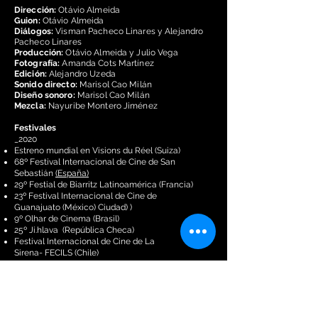
Dirección:
Otávio Almeida
Guion:
Otávio Almeida
Diálogos:
Visman Pacheco Linares y Alejandro
Pacheco Linares
Producción:
Otávio Almeida y Julio Vega
Fotografía:
Amanda Cots Martínez
Edición:
Alejandro Uzeda
Sonido directo:
Marisol Cao Milán
Diseño sonoro:
Marisol Cao Milán
Mezcla:
Nayuribe Montero Jiménez
Festivales
_2020
Estreno mundial en
Visions du Réel
(Suiza)
68º Festival Internacional de Cine de San
Sebastián
(España)
29º Festial de Biarritz Latinoamérica
(Francia)
23º Festival Internacional de Cine de
Guanajuato
(México) Ciudad) )
9º Olhar de Cinema
(Brasil)
25º Ji.hlava
(República Checa)
Festival Internacional de Cine de La
Sirena-
FECILS
(Chile)
AricaDoc
(Chile)
42º Festival de Cine de Poitiers
(Francia)
/
*Premio al Mejor Director
_2021
XVI Panorama Coisa de Cinema
(Brasil) /
*