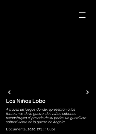
Los Niños Lobo
A través de juegos donde representan a los
fantasmas de la guerra, dos niños cubanos
reconstruyen el pasado de su padre, un guerrillero
sobreviviente de la guerra de Angola.
Documental 2020. 17'44”. Cuba.