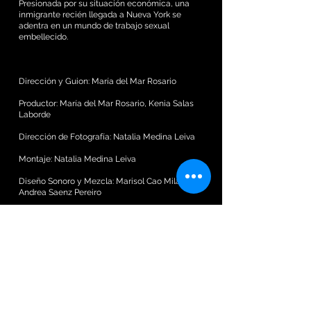
Presionada por su situación económica, una
inmigrante recién llegada a Nueva York se
adentra en un mundo de trabajo sexual
embellecido.
Dirección y Guion: María del Mar Rosario
Productor: María del Mar Rosario, Kenia Salas
Laborde
Dirección de Fotografía: Natalia Medina Leiva
Montaje: Natalia Medina Leiva
Diseño Sonoro y Mezcla: Marisol Cao Milán y
Andrea Saenz Pereiro
Música Original: Marisol Cao Milán.
Recorrido y Premios
Premier Festival Internacional de Cortometrajes
de Palm Springs, Estados Unidos, 2020.
Latino Media Fest, Estados Unidos, 2020.
Festival de Cine Reel Sisters of the Diaspora,
Estados Unidos, 2020.