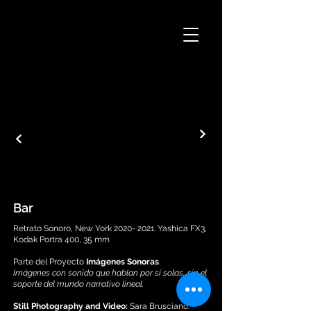
Bar
Retrato Sonoro, New York
2020- 2021
. Yashica FX3,
Kodak Portra 400, 35 mm
Parte del Proyecto
Imágenes Sonoras
.
Imágenes con sonido que hablan por sí solas, sin el
soporte del mundo narrativo lineal.
Still Photography and Video:
Sara Brusciano.